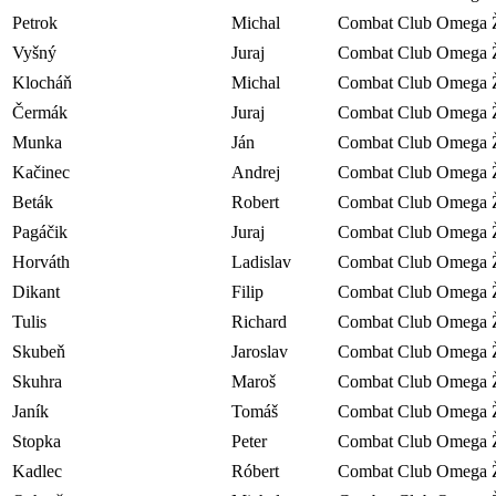
Petrok
Michal
Combat Club Omega Ž
Vyšný
Juraj
Combat Club Omega Ž
Klocháň
Michal
Combat Club Omega Ž
Čermák
Juraj
Combat Club Omega Ž
Munka
Ján
Combat Club Omega Ž
Kačinec
Andrej
Combat Club Omega Ž
Beták
Robert
Combat Club Omega Ž
Pagáčik
Juraj
Combat Club Omega Ž
Horváth
Ladislav
Combat Club Omega Ž
Dikant
Filip
Combat Club Omega Ž
Tulis
Richard
Combat Club Omega Ž
Skubeň
Jaroslav
Combat Club Omega Ž
Skuhra
Maroš
Combat Club Omega Ž
Janík
Tomáš
Combat Club Omega Ž
Stopka
Peter
Combat Club Omega Ž
Kadlec
Róbert
Combat Club Omega Ž