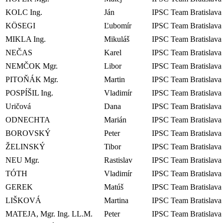
KOLC Ing.
Ján
IPSC Team Bratislava
KÖSEGI
Ľubomír
IPSC Team Bratislava
MIKLA Ing.
Mikuláš
IPSC Team Bratislava
NEČAS
Karel
IPSC Team Bratislava
NEMČOK Mgr.
Libor
IPSC Team Bratislava
PITOŇÁK Mgr.
Martin
IPSC Team Bratislava
POSPÍŠIL Ing.
Vladimír
IPSC Team Bratislava
Uričová
Dana
IPSC Team Bratislava
ODNECHTA
Marián
IPSC Team Bratislava
BOROVSKÝ
Peter
IPSC Team Bratislava
ŽELINSKÝ
Tibor
IPSC Team Bratislava
NEU Mgr.
Rastislav
IPSC Team Bratislava
TÓTH
Vladimír
IPSC Team Bratislava
GEREK
Matúš
IPSC Team Bratislava
LIŠKOVÁ
Martina
IPSC Team Bratislava
MATEJA, Mgr. Ing. LL.M.
Peter
IPSC Team Bratislava