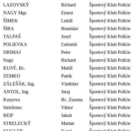
LAZOVSKÝ
Richard
Športový Klub Polície
NAGY Mgr.
Ernest
Športový Klub Polície
ŠIMEK
Lukáš
Športový Klub Polície
ŠIRA
Branislav
Športový Klub Polície
TALPAŠ
Jozef
Športový Klub Polície
POLIEVKA
Ľubomír
Športový Klub Polície
DRIMAJ
Peter
Športový Klub Polície
Nagy
Richard
Športový Klub Polície
KUSÝ, Bc.
Matúš
Športový Klub Polície
ZEMKO
Patrik
Športový Klub Polície
ZÁLEŠÁK, Ing.
Vladislav
Športový Klub Polície
ANTOL, Ing.
Juraj
Športový Klub Polície
Kusyova
Bc. Zuzana
Športový Klub Polície
Strieženec
Viktor
Športový Klub Polície
REIF
Jakub
Športový Klub Polície
STRELECKÝ
Marian
Športový Klub Polície