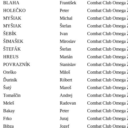
BLAHA
František
Combat Club Omega Ž
HOLEČKO
Peter
Combat Club Omega Ž
MYŠIAK
Michal
Combat Club Omega Ž
MYŠIAK
Štefan
Combat Club Omega Ž
ŠEBÍK
Ivan
Combat Club Omega Ž
ŠIMAŠEK
Miroslav
Combat Club Omega Ž
ŠTEFÁK
Štefan
Combat Club Omega Ž
HREUS
Marián
Combat Club Omega Ž
POVRAZNÍK
Stanislav
Combat Club Omega Ž
Oreško
Miloš
Combat Club Omega Ž
Ďuriník
Róbert
Combat Club Omega Ž
Šutý
Maroš
Combat Club Omega Ž
Tomaščin
Andrej
Combat Club Omega Ž
Meleš
Radovan
Combat Club Omega Ž
Bakay
Peter
Combat Club Omega Ž
Frko
Juraj
Combat Club Omega Ž
Bibza
Jozef
Combat Club Omega Ž