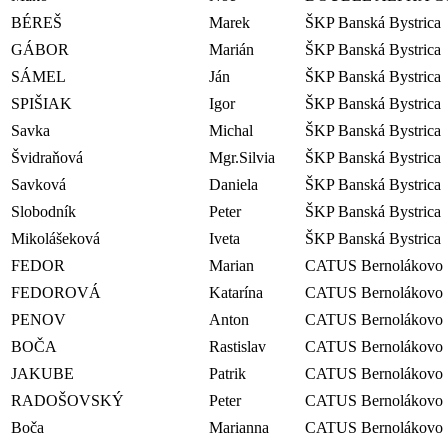
BÉREŠ
Marek
ŠKP Banská Bystrica
GÁBOR
Marián
ŠKP Banská Bystrica
SÁMEL
Ján
ŠKP Banská Bystrica
SPIŠIAK
Igor
ŠKP Banská Bystrica
Savka
Michal
ŠKP Banská Bystrica
Švidraňová
Mgr.Silvia
ŠKP Banská Bystrica
Savková
Daniela
ŠKP Banská Bystrica
Slobodník
Peter
ŠKP Banská Bystrica
Mikolášeková
Iveta
ŠKP Banská Bystrica
FEDOR
Marian
CATUS Bernolákovo
FEDOROVÁ
Katarína
CATUS Bernolákovo
PENOV
Anton
CATUS Bernolákovo
BOČA
Rastislav
CATUS Bernolákovo
JAKUBE
Patrik
CATUS Bernolákovo
RADOŠOVSKÝ
Peter
CATUS Bernolákovo
Boča
Marianna
CATUS Bernolákovo