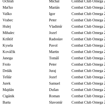
Ochraň
Michal
Combat Club Omega Ž
Maťko
Marián
Combat Club Omega Ž
Vaško
Igor
Combat Club Omega Ž
Vrabec
Peter
Combat Club Omega Ž
Hulej
Vladimír
Combat Club Omega Ž
Mihalec
Jozef
Combat Club Omega Ž
Krištóf
Radoslav
Combat Club Omega Ž
Kysela
Pavol
Combat Club Omega Ž
Kováčik
Martin
Combat Club Omega Ž
Janega
Tomáš
Combat Club Omega Ž
Frolo
Peter
Combat Club Omega Ž
Drdák
Juraj
Combat Club Omega Ž
Tešlár
Jozef
Combat Club Omega Ž
Jurek
Samuel
Combat Club Omega Ž
Majdán
Dušan
Combat Club Omega Ž
Cigánik
Roman
Combat Club Omega Ž
Barta
Slavomír
Combat Club Omega Ž