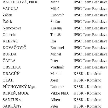
BARTEKOVÁ, PhDr.
Mária
IPSC Team Bratislava
VACULA
Miloš
IPSC Team Bratislava
Žáček
Ľubomír
IPSC Team Bratislava
Žáček
Štefan
IPSC Team Bratislava
Nemcokova
Zuzana
IPSC Team Bratislava
Odnechta
Tomáš
IPSC Team Bratislava
KLEPÁČ
Iľja
IPSC Team Bratislava
KOVAČOVIČ
Emanuel
IPSC Team Bratislava
BURDA
Michal
IPSC Team Bratislava
ČAPLA
Peter
IPSC Team Bratislava
OBSELKA
Vladimír
IPSC Team Bratislava
DRAGÚŇ
Martin
KSSK - Komárno
OLÁH
Jozef
KSSK - Komárno
PÚCHOVSKÝ Mgr.
Ľubomír
KSSK - Komárno
REKEŇ, MUDr.
Viktor PhD.
KSSK - Komárno
SANTUS st.
Albert
KSSK - Komárno
SÁRKÁNY
Peter
KSSK - Komárno