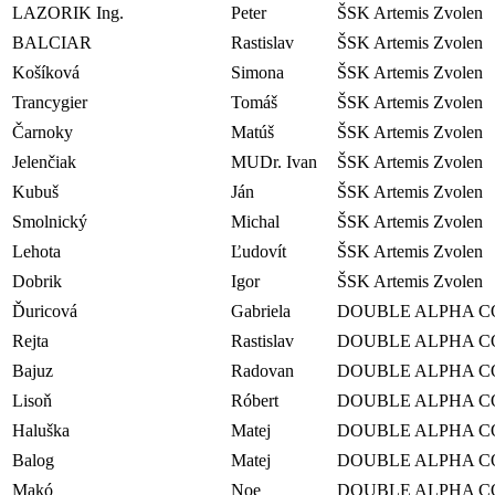
LAZORIK Ing.
Peter
ŠSK Artemis Zvolen
BALCIAR
Rastislav
ŠSK Artemis Zvolen
Košíková
Simona
ŠSK Artemis Zvolen
Trancygier
Tomáš
ŠSK Artemis Zvolen
Čarnoky
Matúš
ŠSK Artemis Zvolen
Jelenčiak
MUDr. Ivan
ŠSK Artemis Zvolen
Kubuš
Ján
ŠSK Artemis Zvolen
Smolnický
Michal
ŠSK Artemis Zvolen
Lehota
Ľudovít
ŠSK Artemis Zvolen
Dobrik
Igor
ŠSK Artemis Zvolen
Ďuricová
Gabriela
DOUBLE ALPHA C
Rejta
Rastislav
DOUBLE ALPHA C
Bajuz
Radovan
DOUBLE ALPHA C
Lisoň
Róbert
DOUBLE ALPHA C
Haluška
Matej
DOUBLE ALPHA C
Balog
Matej
DOUBLE ALPHA C
Makó
Noe
DOUBLE ALPHA C