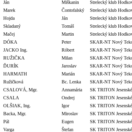
Ján
Miškanin
Strelecký klub Hodko
Marek
Čontofalský
Strelecký klub Hodko
Hojda
Ján
Strelecký klub Hodko
Skladaný
Tomáš
Strelecký klub Hodko
Mačej
Martin
Strelecký klub Hodko
DÓKA
Peter
SKAR-NT Nový Tek
JACKO Ing.
Róbert
SKAR-NT Nový Tek
RUŽIČKA
Milan
SKAR-NT Nový Tek
ĎURÍK
Jaroslav
SKAR-NT Nový Tek
HARMATH
Marián
SKAR-NT Nový Tek
Ružičková
Bc. Lenka
SKAR-NT Nový Tek
CSALOVÁ, Mgr.
Annamária
SK TRITON Jesensk
CSALA
Ondrej
SK TRITON Jesensk
OLŠIAK, Ing.
Igor
SK TRITON Jesensk
Backa, Mgr.
Miroslav
SK TRITON Jesensk
Pál
Eugen
SK TRITON Jesensk
Varga
Štefan
SK TRITON Jesensk