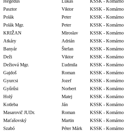
Hegedus
Lukáš
KSSK - Komárno
Pasztor
Viktor
KSSK - Komárno
Polák
Peter
KSSK - Komárno
Polák Mgr.
Peter
KSSK - Komárno
KRIŽAN
Miroslav
KSSK - Komárno
Atkáry
Adrián
KSSK - Komárno
Banyár
Štefan
KSSK - Komárno
Deži
Viktor
KSSK - Komárno
Dežiová Mgr.
Ľudmila
KSSK - Komárno
Gajdoš
Roman
KSSK - Komárno
Gyurcsi
Jozef
KSSK - Komárno
Gyűrűsi
Norbert
KSSK - Komárno
Holý
Matej
KSSK - Komárno
Kotleba
Ján
KSSK - Komárno
Masarovič JUDr.
Roman
KSSK - Komárno
Maťašovský
Martin
KSSK - Komárno
Szabó
Péter Márk
KSSK - Komárno