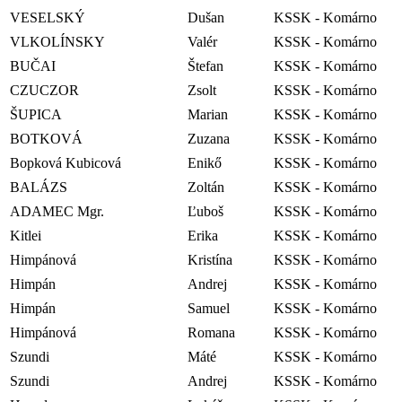
VESELSKÝ
Dušan
KSSK - Komárno
VLKOLÍNSKY
Valér
KSSK - Komárno
BUČAI
Štefan
KSSK - Komárno
CZUCZOR
Zsolt
KSSK - Komárno
ŠUPICA
Marian
KSSK - Komárno
BOTKOVÁ
Zuzana
KSSK - Komárno
Bopková Kubicová
Enikő
KSSK - Komárno
BALÁZS
Zoltán
KSSK - Komárno
ADAMEC Mgr.
Ľuboš
KSSK - Komárno
Kitlei
Erika
KSSK - Komárno
Himpánová
Kristína
KSSK - Komárno
Himpán
Andrej
KSSK - Komárno
Himpán
Samuel
KSSK - Komárno
Himpánová
Romana
KSSK - Komárno
Szundi
Máté
KSSK - Komárno
Szundi
Andrej
KSSK - Komárno