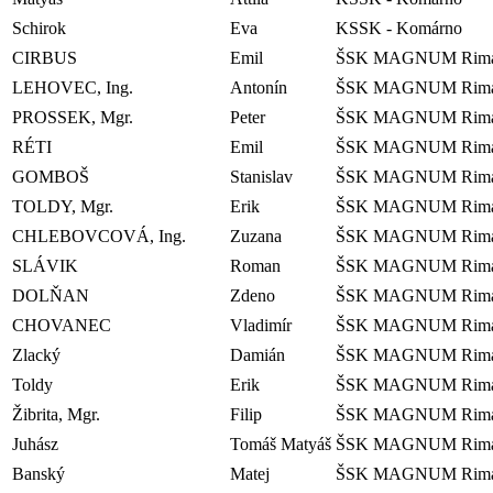
Schirok
Eva
KSSK - Komárno
CIRBUS
Emil
ŠSK MAGNUM Rimav
LEHOVEC, Ing.
Antonín
ŠSK MAGNUM Rimav
PROSSEK, Mgr.
Peter
ŠSK MAGNUM Rimav
RÉTI
Emil
ŠSK MAGNUM Rimav
GOMBOŠ
Stanislav
ŠSK MAGNUM Rimav
TOLDY, Mgr.
Erik
ŠSK MAGNUM Rimav
CHLEBOVCOVÁ, Ing.
Zuzana
ŠSK MAGNUM Rimav
SLÁVIK
Roman
ŠSK MAGNUM Rimav
DOLŇAN
Zdeno
ŠSK MAGNUM Rimav
CHOVANEC
Vladimír
ŠSK MAGNUM Rimav
Zlacký
Damián
ŠSK MAGNUM Rimav
Toldy
Erik
ŠSK MAGNUM Rimav
Žibrita, Mgr.
Filip
ŠSK MAGNUM Rimav
Juhász
Tomáš Matyáš
ŠSK MAGNUM Rimav
Banský
Matej
ŠSK MAGNUM Rimav