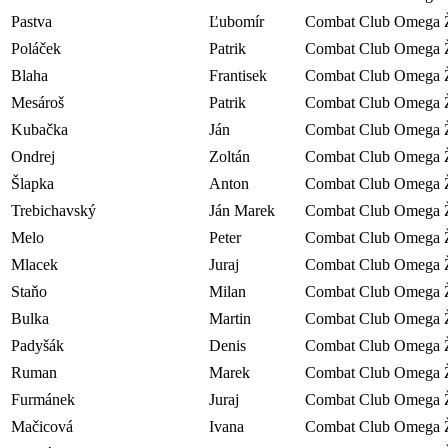
Pastva
Ľubomír
Combat Club Omega Ž
Poláček
Patrik
Combat Club Omega Ž
Blaha
Frantisek
Combat Club Omega Ž
Mesároš
Patrik
Combat Club Omega Ž
Kubačka
Ján
Combat Club Omega Ž
Ondrej
Zoltán
Combat Club Omega Ž
Šlapka
Anton
Combat Club Omega Ž
Trebichavský
Ján Marek
Combat Club Omega Ž
Melo
Peter
Combat Club Omega Ž
Mlacek
Juraj
Combat Club Omega Ž
Staňo
Milan
Combat Club Omega Ž
Bulka
Martin
Combat Club Omega Ž
Padyšák
Denis
Combat Club Omega Ž
Ruman
Marek
Combat Club Omega Ž
Furmánek
Juraj
Combat Club Omega Ž
Mačicová
Ivana
Combat Club Omega Ž