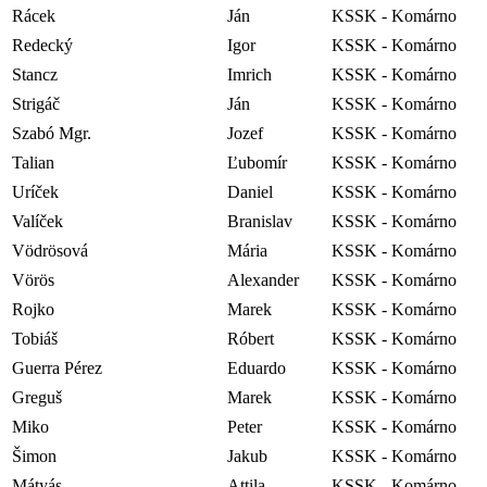
Rácek
Ján
KSSK - Komárno
Redecký
Igor
KSSK - Komárno
Stancz
Imrich
KSSK - Komárno
Strigáč
Ján
KSSK - Komárno
Szabó Mgr.
Jozef
KSSK - Komárno
Talian
Ľubomír
KSSK - Komárno
Uríček
Daniel
KSSK - Komárno
Valíček
Branislav
KSSK - Komárno
Vödrösová
Mária
KSSK - Komárno
Vörös
Alexander
KSSK - Komárno
Rojko
Marek
KSSK - Komárno
Tobiáš
Róbert
KSSK - Komárno
Guerra Pérez
Eduardo
KSSK - Komárno
Greguš
Marek
KSSK - Komárno
Miko
Peter
KSSK - Komárno
Šimon
Jakub
KSSK - Komárno
Mátyás
Attila
KSSK - Komárno