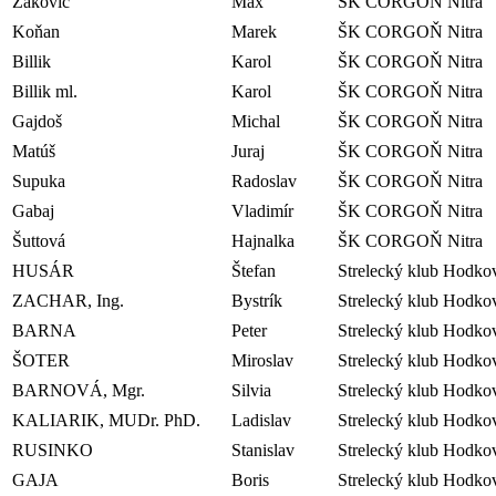
Žákovič
Max
ŠK CORGOŇ Nitra
Koňan
Marek
ŠK CORGOŇ Nitra
Billik
Karol
ŠK CORGOŇ Nitra
Billik ml.
Karol
ŠK CORGOŇ Nitra
Gajdoš
Michal
ŠK CORGOŇ Nitra
Matúš
Juraj
ŠK CORGOŇ Nitra
Supuka
Radoslav
ŠK CORGOŇ Nitra
Gabaj
Vladimír
ŠK CORGOŇ Nitra
Šuttová
Hajnalka
ŠK CORGOŇ Nitra
HUSÁR
Štefan
Strelecký klub Hodko
ZACHAR, Ing.
Bystrík
Strelecký klub Hodko
BARNA
Peter
Strelecký klub Hodko
ŠOTER
Miroslav
Strelecký klub Hodko
BARNOVÁ, Mgr.
Silvia
Strelecký klub Hodko
KALIARIK, MUDr. PhD.
Ladislav
Strelecký klub Hodko
RUSINKO
Stanislav
Strelecký klub Hodko
GAJA
Boris
Strelecký klub Hodko