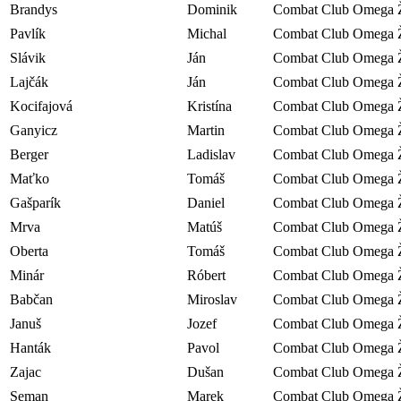
Brandys
Dominik
Combat Club Omega Ž
Pavlík
Michal
Combat Club Omega Ž
Slávik
Ján
Combat Club Omega Ž
Lajčák
Ján
Combat Club Omega Ž
Kocifajová
Kristína
Combat Club Omega Ž
Ganyicz
Martin
Combat Club Omega Ž
Berger
Ladislav
Combat Club Omega Ž
Maťko
Tomáš
Combat Club Omega Ž
Gašparík
Daniel
Combat Club Omega Ž
Mrva
Matúš
Combat Club Omega Ž
Oberta
Tomáš
Combat Club Omega Ž
Minár
Róbert
Combat Club Omega Ž
Babčan
Miroslav
Combat Club Omega Ž
Januš
Jozef
Combat Club Omega Ž
Hanták
Pavol
Combat Club Omega Ž
Zajac
Dušan
Combat Club Omega Ž
Seman
Marek
Combat Club Omega Ž