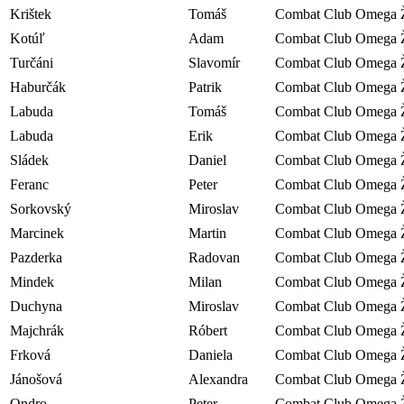
Krištek
Tomáš
Combat Club Omega Ž
Kotúľ
Adam
Combat Club Omega Ž
Turčáni
Slavomír
Combat Club Omega Ž
Haburčák
Patrik
Combat Club Omega Ž
Labuda
Tomáš
Combat Club Omega Ž
Labuda
Erik
Combat Club Omega Ž
Sládek
Daniel
Combat Club Omega Ž
Feranc
Peter
Combat Club Omega Ž
Sorkovský
Miroslav
Combat Club Omega Ž
Marcinek
Martin
Combat Club Omega Ž
Pazderka
Radovan
Combat Club Omega Ž
Mindek
Milan
Combat Club Omega Ž
Duchyna
Miroslav
Combat Club Omega Ž
Majchrák
Róbert
Combat Club Omega Ž
Frková
Daniela
Combat Club Omega Ž
Jánošová
Alexandra
Combat Club Omega Ž
Ondro
Peter
Combat Club Omega Ž