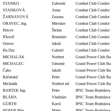
STANKO
Ľubomír
Combat Club Condor 
STANKOVÁ
Anna
Combat Club Condor 
ŽARNAYOVÁ
Zuzana
Combat Club Condor 
ORAVEC, Ing
Miroslav
Combat Club Condor 
Hricov
Štefan
Combat Club Condor 
Iľkovič
Branislav
Combat Club Condor 
Oravec
Jakub
Combat Club Condor 
Ha Dac
Gabriel
Combat Club Condor 
MICHALÁK
Norbert
Grand Power Club Ban
MICHALEC
ľubomír
Grand Power Club Ban
Čako
Jakub
Grand Power Club Ban
Račanský
Peter
Grand Power Club Ban
Michalák
Norbert ml.
Grand Power Club Ban
BARTEK Ing.
Peter
IPSC Team Bratislava
BLÁHA
Vladislav
IPSC Team Bratislava
GÜRTH
Karol
IPSC Team Bratislava
HOFER Mgr.
Matej
IPSC Team Bratislava