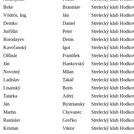
Beke
Branislav
Strelecký klub Hodko
Vödrös, Ing.
Ján
Strelecký klub Hodko
Demko
Daniel
Strelecký klub Hodko
Jurčišin
Peter
Strelecký klub Hodko
Borodayev
Denis
Strelecký klub Hodko
Kavečanský
Igor
Strelecký klub Hodko
Olšinár
František
Strelecký klub Hodko
Ján
Hankovský
Strelecký klub Hodko
Novotný
Milan
Strelecký klub Hodko
Ladislav
Takáč
Strelecký klub Hodko
Lisanský
Boris
Strelecký klub Hodko
Tatarka
Adrej
Strelecký klub Hodko
Ján
Bystriansky
Strelecký klub Hodko
Martin
Chovanec
Strelecký klub Hodko
Rastislav
Grečko
Strelecký klub Hodko
Kristian
Viktor
Strelecký klub Hodko