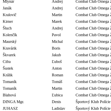
Mlynár
Andrej
Combat Club Omega Ž
Janák
Andrej
Combat Club Omega Ž
Kralovič
Martin
Combat Club Omega Ž
Kirner
Marek
Combat Club Omega Ž
Šluch
Andrej
Combat Club Omega Ž
Kolenčík
Pavol
Combat Club Omega Ž
Maurský
Michal
Combat Club Omega Ž
Kravárik
Boris
Combat Club Omega Ž
Škvarek
Jakub
Combat Club Omega Ž
Cifra
Ľuboš
Combat Club Omega Ž
Šustek
Anton
Combat Club Omega Ž
Králik
Roman
Combat Club Omega Ž
Tomaník
Tomáš
Combat Club Omega Ž
Tomaník
Martin
Combat Club Omega Ž
Blahová
Ľubica
Combat Club Omega Ž
DINGA Mgr.
Denis
Športový Klub Polície
JUHASZ
Ladislav
Športový Klub Polície