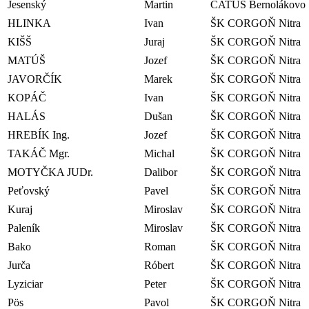
Jesenský
Martin
CATUS Bernolákovo
HLINKA
Ivan
ŠK CORGOŇ Nitra
KIŠŠ
Juraj
ŠK CORGOŇ Nitra
MATÚŠ
Jozef
ŠK CORGOŇ Nitra
JAVORČÍK
Marek
ŠK CORGOŇ Nitra
KOPÁČ
Ivan
ŠK CORGOŇ Nitra
HALÁS
Dušan
ŠK CORGOŇ Nitra
HREBÍK Ing.
Jozef
ŠK CORGOŇ Nitra
TAKÁČ Mgr.
Michal
ŠK CORGOŇ Nitra
MOTYČKA JUDr.
Dalibor
ŠK CORGOŇ Nitra
Peťovský
Pavel
ŠK CORGOŇ Nitra
Kuraj
Miroslav
ŠK CORGOŇ Nitra
Paleník
Miroslav
ŠK CORGOŇ Nitra
Bako
Roman
ŠK CORGOŇ Nitra
Jurča
Róbert
ŠK CORGOŇ Nitra
Lyziciar
Peter
ŠK CORGOŇ Nitra
Pös
Pavol
ŠK CORGOŇ Nitra