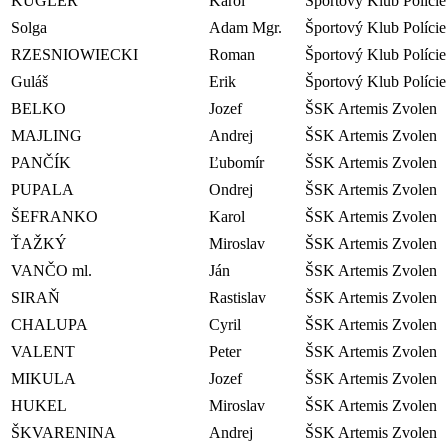
KUGLER
Karol
Športový Klub Polície
Solga
Adam Mgr.
Športový Klub Polície
RZESNIOWIECKI
Roman
Športový Klub Polície
Guláš
Erik
Športový Klub Polície
BELKO
Jozef
ŠSK Artemis Zvolen
MAJLING
Andrej
ŠSK Artemis Zvolen
PANČÍK
Ľubomír
ŠSK Artemis Zvolen
PUPALA
Ondrej
ŠSK Artemis Zvolen
ŠEFRANKO
Karol
ŠSK Artemis Zvolen
ŤAŽKÝ
Miroslav
ŠSK Artemis Zvolen
VANČO ml.
Ján
ŠSK Artemis Zvolen
SIRAŇ
Rastislav
ŠSK Artemis Zvolen
CHALUPA
Cyril
ŠSK Artemis Zvolen
VALENT
Peter
ŠSK Artemis Zvolen
MIKULA
Jozef
ŠSK Artemis Zvolen
HUKEL
Miroslav
ŠSK Artemis Zvolen
ŠKVARENINA
Andrej
ŠSK Artemis Zvolen