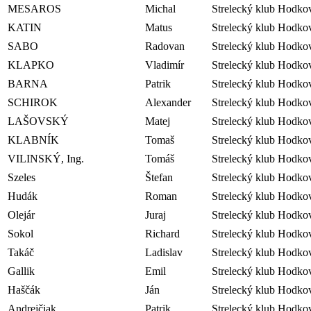
MESAROS
Michal
Strelecký klub Hodko
KATIN
Matus
Strelecký klub Hodko
SABO
Radovan
Strelecký klub Hodko
KLAPKO
Vladimír
Strelecký klub Hodko
BARNA
Patrik
Strelecký klub Hodko
SCHIROK
Alexander
Strelecký klub Hodko
LAŠOVSKÝ
Matej
Strelecký klub Hodko
KLABNÍK
Tomaš
Strelecký klub Hodko
VILINSKÝ, Ing.
Tomáš
Strelecký klub Hodko
Szeles
Štefan
Strelecký klub Hodko
Hudák
Roman
Strelecký klub Hodko
Olejár
Juraj
Strelecký klub Hodko
Sokol
Richard
Strelecký klub Hodko
Takáč
Ladislav
Strelecký klub Hodko
Gallik
Emil
Strelecký klub Hodko
Haščák
Ján
Strelecký klub Hodko
Andrejčiak
Patrik
Strelecký klub Hodko