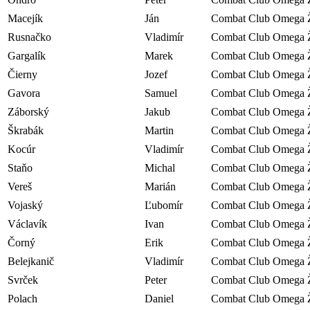
Macejík
Ján
Combat Club Omega Ž
Rusnačko
Vladimír
Combat Club Omega Ž
Gargalík
Marek
Combat Club Omega Ž
Čierny
Jozef
Combat Club Omega Ž
Gavora
Samuel
Combat Club Omega Ž
Záborský
Jakub
Combat Club Omega Ž
Škrabák
Martin
Combat Club Omega Ž
Kocúr
Vladimír
Combat Club Omega Ž
Staňo
Michal
Combat Club Omega Ž
Vereš
Marián
Combat Club Omega Ž
Vojaský
Ľubomír
Combat Club Omega Ž
Václavík
Ivan
Combat Club Omega Ž
Čorný
Erik
Combat Club Omega Ž
Belejkanič
Vladimír
Combat Club Omega Ž
Svrček
Peter
Combat Club Omega Ž
Polach
Daniel
Combat Club Omega Ž