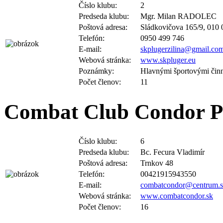
Predseda klubu:
Mgr. Milan RADOLEC
Poštová adresa:
Sládkovičova 165/9, 010 0
Telefón:
0950 499 746
E-mail:
skplugerzilina@gmail.co
Webová stránka:
www.skpluger.eu
Poznámky:
Hlavnými športovými činno
Počet členov:
11
Combat Club Condor P
Číslo klubu:
6
Predseda klubu:
Bc. Fecura Vladimír
Poštová adresa:
Trnkov 48
Telefón:
00421915943550
E-mail:
combatcondor@centrum.
Webová stránka:
www.combatcondor.sk
Počet členov:
16