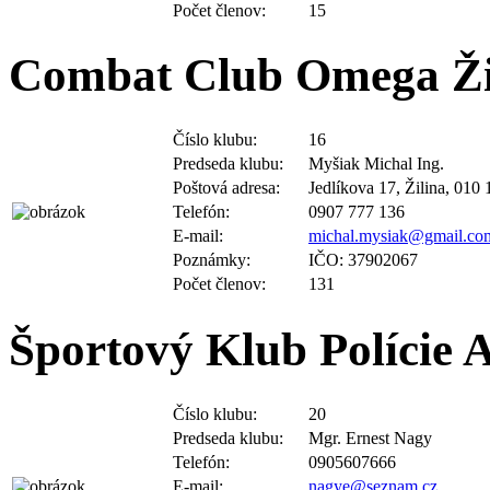
Combat Club Omega Ži
Číslo klubu:
16
Predseda klubu:
Myšiak Michal Ing.
Poštová adresa:
Jedlíkova 17, Žilina, 010 
Telefón:
0907 777 136
E-mail:
michal.mysiak@gmail.co
Poznámky:
IČO: 37902067
Počet členov:
131
Športový Klub Polície 
Číslo klubu:
20
Predseda klubu:
Mgr. Ernest Nagy
Telefón:
0905607666
E-mail:
nagye@seznam.cz