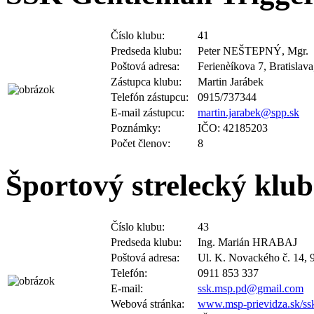
Číslo klubu:
41
Predseda klubu:
Peter NEŠTEPNÝ, Mgr.
Poštová adresa:
Ferienèíkova 7, Bratislava
Zástupca klubu:
Martin Jarábek
Telefón zástupcu:
0915/737344
E-mail zástupcu:
martin.jarabek@spp.sk
Poznámky:
IČO: 42185203
Počet členov:
8
Športový strelecký klu
Číslo klubu:
43
Predseda klubu:
Ing. Marián HRABAJ
Poštová adresa:
Ul. K. Novackého č. 14, 
Telefón:
0911 853 337
E-mail:
ssk.msp.pd@gmail.com
Webová stránka:
www.msp-prievidza.sk/ssk
Poznámky:
IČO: 42026091