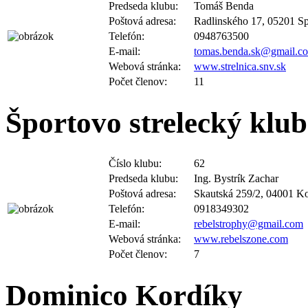
Poštová adresa:
Radlinského 17, 05201 S
Telefón:
0948763500
E-mail:
tomas.benda.sk@gmail.c
Webová stránka:
www.strelnica.snv.sk
Počet členov:
11
Športovo strelecký klub
Číslo klubu:
62
Predseda klubu:
Ing. Bystrík Zachar
Poštová adresa:
Skautská 259/2, 04001 Ko
Telefón:
0918349302
E-mail:
rebelstrophy@gmail.com
Webová stránka:
www.rebelszone.com
Počet členov:
7
Dominico Kordíky