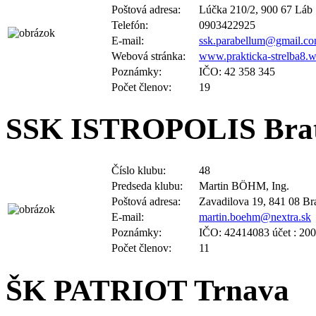
Telefón:
0903422925
E-mail:
ssk.parabellum@gmail.c
Webová stránka:
www.prakticka-strelba8.
Poznámky:
IČO: 42 358 345
Počet členov:
19
SSK ISTROPOLIS Brat
Číslo klubu:
48
Predseda klubu:
Martin BÖHM, Ing.
Poštová adresa:
Zavadilova 19, 841 08 Bra
E-mail:
martin.boehm@nextra.sk
Poznámky:
IČO: 42414083 účet : 20
Počet členov:
11
ŠK PATRIOT Trnava