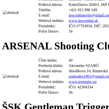
Poštová adresa:
Kukučínova 2040/1, 069 
Telefón:
+421 915 990 549
E-mail:
jpscombatsvhn@gmail.c
Webová stránka:
www.jpscombat.sk
Poznámky:
IČO:37793934, DIČ: 20
Počet členov:
16
ARSENAL Shooting Cl
Číslo klubu:
40
Predseda klubu:
Alexander SZABÓ
Poštová adresa:
Jánošíkova 10, Rimavská 
E-mail:
szaboalex1963@gmail.c
Webová stránka:
www.arsenalsc.eu
Poznámky:
IČO: 42304334
Počet členov:
36
ŠSK Gentleman Trigger