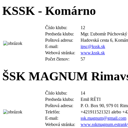
KSSK - Komárno
Číslo klubu:
12
Predseda klubu:
Mgr. Ľubomír Púchovský
Poštová adresa:
Hadovská cesta 6, Komár
E-mail:
ipsc@kssk.sk
Webová stránka:
www.kssk.sk
Počet členov:
57
ŠSK MAGNUM Rimavs
Číslo klubu:
14
Predseda klubu:
Emil RÉTI
Poštová adresa:
P. O. Box 90, 979 01 Rim
Telefón:
+421911521321 alebo +
E-mail:
ssk.magnum@gmail.com
Webová stránka:
www.sskmagnum.estranky
Počet členov:
15