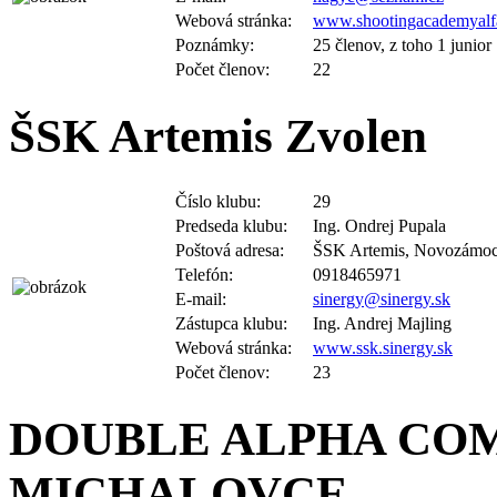
Webová stránka:
www.shootingacademyalf
Poznámky:
25 členov, z toho 1 junior
Počet členov:
22
ŠSK Artemis Zvolen
Číslo klubu:
29
Predseda klubu:
Ing. Ondrej Pupala
Poštová adresa:
ŠSK Artemis, Novozámoc
Telefón:
0918465971
E-mail:
sinergy@sinergy.sk
Zástupca klubu:
Ing. Andrej Majling
Webová stránka:
www.ssk.sinergy.sk
Počet členov:
23
DOUBLE ALPHA CO
MICHALOVCE