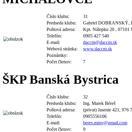
Číslo klubu:
31
Predseda klubu:
Gabriel DOBRANSKÝ, I
Poštová adresa:
Kpt. Nálepku 20 , 07101
Telefón:
0905 427 540
E-mail:
daccm@daccm.sk
Webová stránka:
www.daccm.sk
Poznámky:
Počet členov:
7
ŠKP Banská Bystrica
Číslo klubu:
32
Predseda klubu:
Ing. Marek Béreš
Poštová adresa:
(privat) Jasenie 421, 976 
Telefón:
0905556106
E-mail:
beres.minv@gmail.com
Počet členov:
9