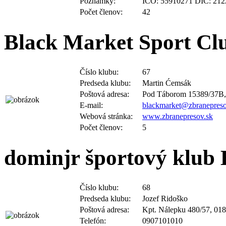
Počet členov:
42
Black Market Sport Cl
Číslo klubu:
67
Predseda klubu:
Martin Ćemsák
Poštová adresa:
Pod Táborom 15389/37B,
E-mail:
blackmarket@zbranepreso
Webová stránka:
www.zbranepresov.sk
Počet členov:
5
dominjr športový klub 
Číslo klubu:
68
Predseda klubu:
Jozef Ridoško
Poštová adresa:
Kpt. Nálepku 480/57, 018
Telefón:
0907101010
E-mail:
ridoskojozef@gmail.com