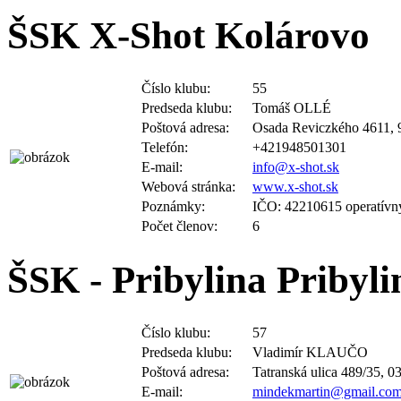
ŠSK X-Shot Kolárovo
Číslo klubu:
55
Predseda klubu:
Tomáš OLLÉ
Poštová adresa:
Osada Reviczkého 4611, 
Telefón:
+421948501301
E-mail:
info@x-shot.sk
Webová stránka:
www.x-shot.sk
Poznámky:
IČO: 42210615 operatívn
Počet členov:
6
ŠSK - Pribylina Pribyli
Číslo klubu:
57
Predseda klubu:
Vladimír KLAUČO
Poštová adresa:
Tatranská ulica 489/35, 0
E-mail:
mindekmartin@gmail.co
Poznámky:
IČO : 42391130 vladimir