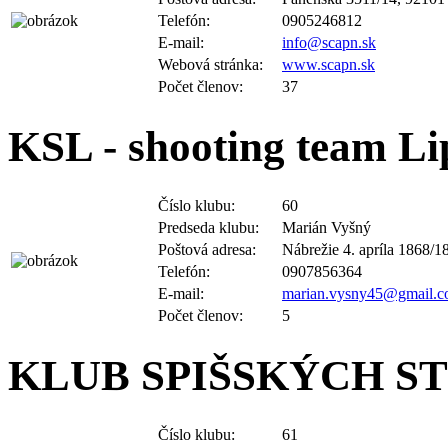
Telefón:
0905246812
E-mail:
info@scapn.sk
Webová stránka:
www.scapn.sk
Počet členov:
37
KSL - shooting team Li
Číslo klubu:
60
Predseda klubu:
Marián Vyšný
Poštová adresa:
Nábrežie 4. apríla 1868/1
Telefón:
0907856364
E-mail:
marian.vysny45@gmail.
Počet členov:
5
KLUB SPIŠSKÝCH STR
Číslo klubu:
61
Predseda klubu:
Tomáš Benda