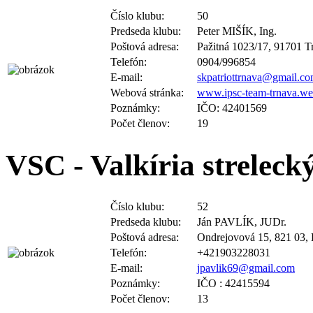
Číslo klubu:
50
Predseda klubu:
Peter MIŠÍK, Ing.
Poštová adresa:
Pažitná 1023/17, 91701 T
Telefón:
0904/996854
E-mail:
skpatriottrnava@gmail.c
Webová stránka:
www.ipsc-team-trnava.we
Poznámky:
IČO: 42401569
Počet členov:
19
VSC - Valkíria streleck
Číslo klubu:
52
Predseda klubu:
Ján PAVLÍK, JUDr.
Poštová adresa:
Ondrejovová 15, 821 03, 
Telefón:
+421903228031
E-mail:
jpavlik69@gmail.com
Poznámky:
IČO : 42415594
Počet členov:
13