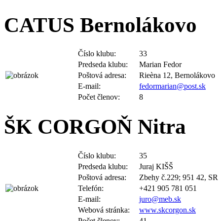
CATUS Bernolákovo
Číslo klubu:
33
Predseda klubu:
Marian Fedor
Poštová adresa:
Rieèna 12, Bernolákovo
E-mail:
fedormarian@post.sk
Počet členov:
8
ŠK CORGOŇ Nitra
Číslo klubu:
35
Predseda klubu:
Juraj KIŠŠ
Poštová adresa:
Zbehy č.229; 951 42, SR
Telefón:
+421 905 781 051
E-mail:
juro@meb.sk
Webová stránka:
www.skcorgon.sk
Počet členov:
41