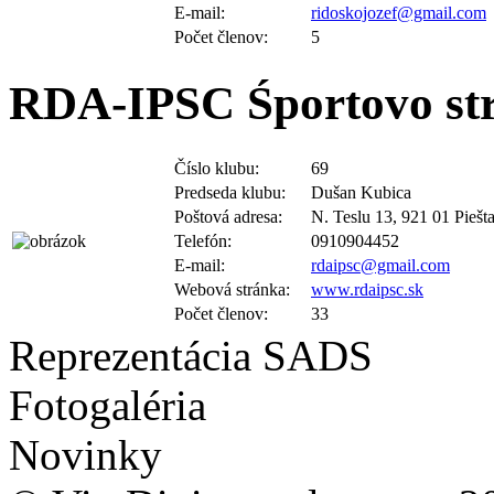
Počet členov:
5
RDA-IPSC Śportovo str
Číslo klubu:
69
Predseda klubu:
Dušan Kubica
Poštová adresa:
N. Teslu 13, 921 01 Piešt
Telefón:
0910904452
E-mail:
rdaipsc@gmail.com
Webová stránka:
www.rdaipsc.sk
Počet členov:
33
Reprezentácia SADS
Fotogaléria
Novinky
© Vin Divin, spol. s. r. o.