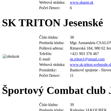
Počet členov:
6
SK TRITON Jesenské
Číslo klubu:
38
Predseda klubu:
Mgr. Annamária CSAL
Poštová adresa:
Rimavská 184, 980 02 Je
Telefón:
+421 903 376 467
E-mail:
sk.triton1@gmail.com
Webová stránka:
www.sk-triton.webnode.s
Poznámky:
Bankové spojenie - Slov
Počet členov:
11
Športový Combat club 
Číslo klubu:
39
Predseda klubu:
Radoslav JAKOUBEK