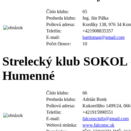
Číslo klubu:
65
Predseda klubu:
Ing. Ján Pálka
Poštová adresa:
Kordíky 138, 976 34 Kor
Telefón:
+421908835357
E-mail:
bardomag@gmail.com
Počet členov:
10
Strelecký klub SOKOL -
Humenné
Číslo klubu:
66
Predseda klubu:
Adrián Bonk
Poštová adresa:
Kukorelliho 1499/24, 06
Telefón:
+421915990551
E-mail:
falconscinfo@gmail.com
Webová stránka:
www.falconsc.sk
Poznámky:
IČO: 55910271 DIČ: 21