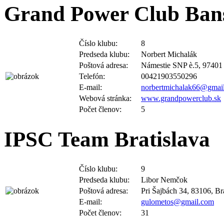
Grand Power Club Bans
Číslo klubu:
8
Predseda klubu:
Norbert Michalák
Poštová adresa:
Námestie SNP è.5, 97401
Telefón:
00421903550296
E-mail:
norbertmichalak66@gmai
Webová stránka:
www.grandpowerclub.sk
Počet členov:
5
IPSC Team Bratislava
Číslo klubu:
9
Predseda klubu:
Libor Nemčok
Poštová adresa:
Pri Šajbách 34, 83106, Br
E-mail:
gulometos@gmail.com
Počet členov:
31