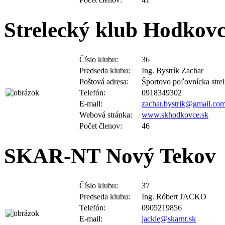
Strelecký klub Hodkov
Číslo klubu:
36
Predseda klubu:
Ing. Bystrík Zachar
Poštová adresa:
Športovo poľovnícka stre
Telefón:
0918349302
E-mail:
zachar.bystrik@gmail.co
Webová stránka:
www.skhodkovce.sk
Počet členov:
46
SKAR-NT Nový Tekov
Číslo klubu:
37
Predseda klubu:
Ing. Róbert JACKO
Telefón:
0905219856
E-mail:
jackie@skarnt.sk
Webová stránka:
www.skarnt.sk