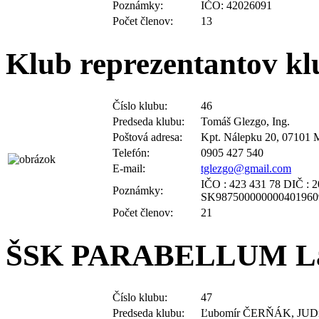
Počet členov:
13
Klub reprezentantov k
Číslo klubu:
46
Predseda klubu:
Tomáš Glezgo, Ing.
Poštová adresa:
Kpt. Nálepku 20, 07101 
Telefón:
0905 427 540
E-mail:
tglezgo@gmail.com
IČO : 423 431 78 DIČ :
Poznámky:
SK987500000000401960
Počet členov:
21
ŠSK PARABELLUM L
Číslo klubu:
47
Predseda klubu:
Ľubomír ČERŇÁK, JUDr
Poštová adresa:
Lúčka 210/2, 900 67 Láb