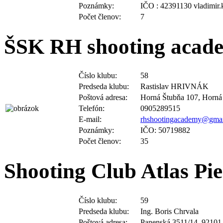
Počet členov:
7
ŠSK RH shooting acad
Číslo klubu:
58
Predseda klubu:
Rastislav HRIVNÁK
Poštová adresa:
Horná Štubňa 107, Horná
Telefón:
0905289515
E-mail:
rhshootingacademy@gma
Poznámky:
IČO: 50719882
Počet členov:
35
Shooting Club Atlas Pi
Číslo klubu:
59
Predseda klubu:
Ing. Boris Chrvala
Poštová adresa:
Panenská 3511/14, 92101